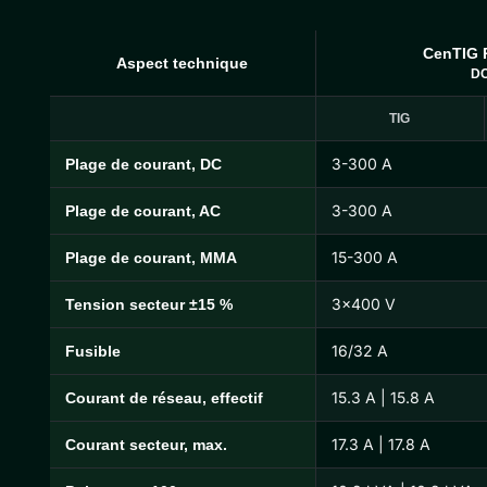
CenTIG 
Aspect technique
D
TIG
3-300 A
Plage de courant, DC
Spécifications techniques du CenTIG Pro
3-300 A
Plage de courant, AC
15-300 A
Plage de courant, MMA
3×400 V
Tension secteur ±15 %
16/32 A
Fusible
15.3 A | 15.8 A
Courant de réseau, effectif
17.3 A | 17.8 A
Courant secteur, max.