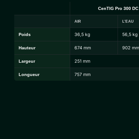
CenTIG Pro 300 DC
AIR
L'EAU
36,5 kg
56,5 kg
Poids
Dimensions et poids du CenTIG Pro
674 mm
902 m
Hauteur
251 mm
Largeur
757 mm
Longueur