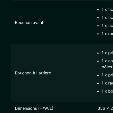
1 x fi
1 x fi
Bouchon avant
1 x fi
1 x r
1 x pr
1 x co
pôles
Bouchon à l'arrière
1 x pr
1 x r
1 x b
Dimensions (H/W/L)
356 x 