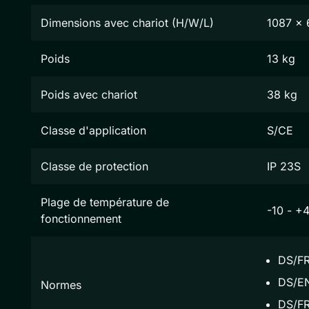
Dimensions avec chariot (H/W/L)
1087 x
Poids
13 kg
Poids avec chariot
38 kg
Classe d'application
S/CE
Classe de protection
IP 23S
Plage de température de
-10 - +
fonctionnement
DS/FR
DS/EN
Normes
DS/FR