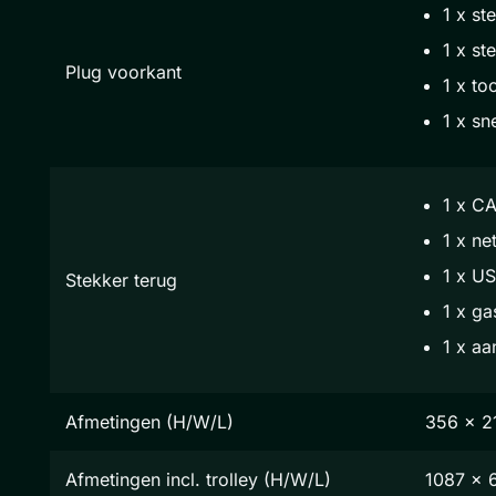
1 x st
1 x st
Plug voorkant
1 x to
1 x s
1 x CA
1 x ne
1 x U
Stekker terug
1 x ga
1 x aa
Afmetingen (H/W/L)
356 x 2
Afmetingen incl. trolley (H/W/L)
1087 x 