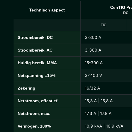
CenTIG Pr
Technisch aspect
DC
TIG
3-300 A
Stroombereik, DC
Technische specificaties CenTIG Pro
3-300 A
Stroombereik, AC
15-300 A
Huidig bereik, MMA
3×400 V
Netspanning ±15%
16/32 A
Zekering
15,3 A | 15,8 A
Netstroom, effectief
17,3 A | 17,8 A
Netstroom, max.
10,9 kVA | 10,9 kVA
Vermogen, 100%