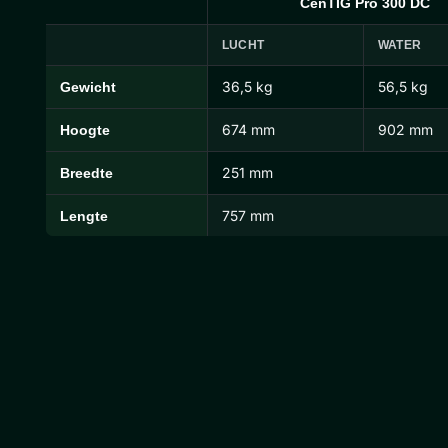
CenTIG Pro 300 DC
LUCHT
WATER
36,5 kg
56,5 kg
Gewicht
CenTIG Pro Afmetingen en Gewichten
674 mm
902 mm
Hoogte
251 mm
Breedte
757 mm
Lengte