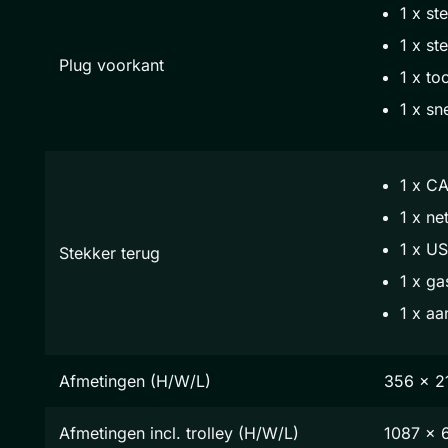
1 x st
1 x st
Plug voorkant
1 x to
1 x s
1 x CA
1 x ne
1 x U
Stekker terug
1 x ga
1 x aa
Afmetingen (H/W/L)
356 x 2
Afmetingen incl. trolley (H/W/L)
1087 x 