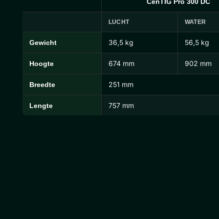
CenTIG Pro 300 DC
LUCHT
WATER
36,5 kg
56,5 kg
Gewicht
CenTIG Pro Afmetingen en Gewichten
674 mm
902 mm
Hoogte
251 mm
Breedte
757 mm
Lengte