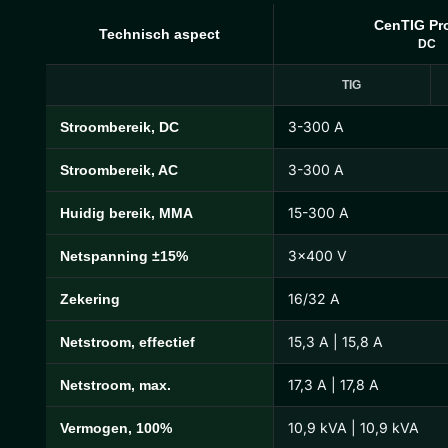
CenTIG Pr
Technisch aspect
DC
TIG
3-300 A
Stroombereik, DC
Technische specificaties CenTIG Pro
3-300 A
Stroombereik, AC
15-300 A
Huidig bereik, MMA
3×400 V
Netspanning ±15%
16/32 A
Zekering
15,3 A | 15,8 A
Netstroom, effectief
17,3 A | 17,8 A
Netstroom, max.
10,9 kVA | 10,9 kVA
Vermogen, 100%