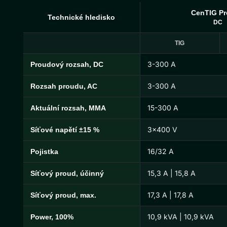
CenTIG Pr
Technické hledisko
DC
TIG
3-300 A
Proudový rozsah, DC
Technické specifikace CenTIG Pro
3-300 A
Rozsah proudu, AC
15-300 A
Aktuální rozsah, MMA
3×400 V
Síťové napětí ±15 %
16/32 A
Pojistka
15,3 A | 15,8 A
Síťový proud, účinný
17,3 A | 17,8 A
Síťový proud, max.
10,9 kVA | 10,9 kVA
Power, 100%