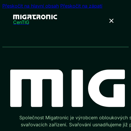
Přeskočit na hlavní obsah
Přeskočit na zápatí
CenTIG
Společnost Migatronic je výrobcem obloukových 
svařovacích zařízení. Svařování usnadňujeme již pů