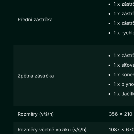
1 x zástr
1 x zástr
Přední zástrčka
1 x zástr
1 x rychl
1 x zást
1 x síťov
1 x kone
Zpětná zástrčka
1 x plyn
1 x tlačí
Rozměry (v/š/h)
356 x 210
Rozměry včetně vozíku (v/š/h)
1087 x 67