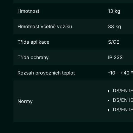
Hmotnost
13 kg
Hmotnost včetně vozíku
38 kg
Třída aplikace
S/CE
Třída ochrany
IP 23S
Rozsah provozních teplot
-10 - +40 
DS/EN I
DS/EN IE
Normy
DS/EN I