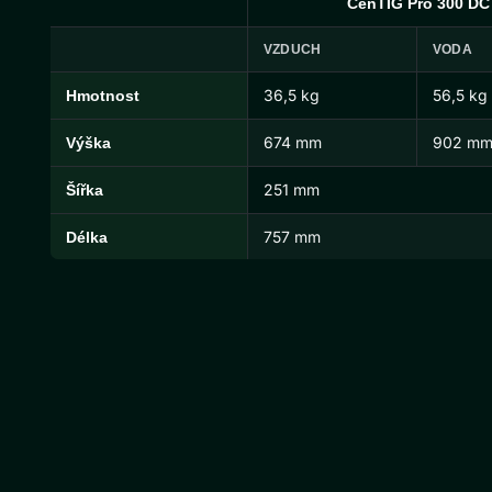
CenTIG Pro 300 DC
VZDUCH
VODA
36,5 kg
56,5 kg
Hmotnost
CenTIG Pro Rozměry a hmotnosti
674 mm
902 m
Výška
251 mm
Šířka
757 mm
Délka