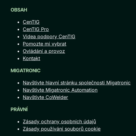
OBSAH
CenTIG
CenTIG Pro
Videa podpory CenTIG
Pomozte mi vybrat
Ovládání a provoz
Kontakt
MIGATRONIC
Navštivte hlavní stránku společnosti Migatronic
Navštivte Migatronic Automation
Navštivte CoWelder
PRÁVNÍ
Zásady ochrany osobních údajů
Zásady používání souborů cookie