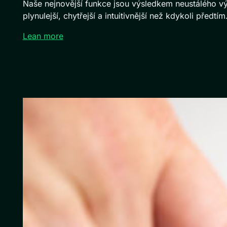
Naše nejnovější funkce jsou výsledkem neustálého vý
plynulejší, chytřejší a intuitivnější než kdykoli předtím
Lean more