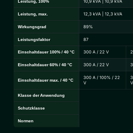
10,9 kVA | 10,9 kVA
Leistung, 100%
12,3 kVA | 12,3 kVA
Leistung, max.
89%
Wirkungsgrad
87
Leistungsfaktor
300 A / 22 V
2
Einschaltdauer 100% / 40 °C
300 A / 22 V
3
Einschaltdauer 60% / 40 °C
300 A / 100% / 22
3
Einschaltdauer max. / 40 °C
V
Klasse der Anwendung
Schutzklasse
Normen