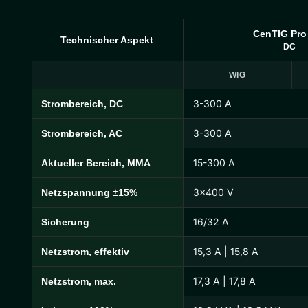
CenTIG Pro
Technischer Aspekt
DC
WIG
3-300 A
Strombereich, DC
CenTIG Pro Technische Daten
3-300 A
Strombereich, AC
15-300 A
Aktueller Bereich, MMA
3×400 V
Netzspannung ±15%
16/32 A
Sicherung
15,3 A | 15,8 A
Netzstrom, effektiv
17,3 A | 17,8 A
Netzstrom, max.