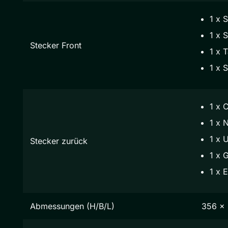
1 x 
1 x S
Stecker Front
1 x 
1 x 
1 x 
1 x 
1 x 
Stecker zurück
1 x 
1 x E
Abmessungen (H/B/L)
356 x