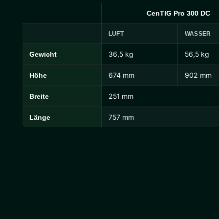
CenTIG Pro 300 DC
LUFT
WASSER
36,5 kg
56,5 kg
Gewicht
CenTIG Pro Abmessungen und Gewichte
674 mm
902 mm
Höhe
251 mm
Breite
757 mm
Länge