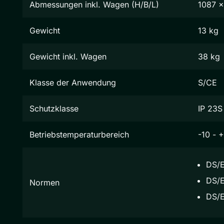
Abmessungen inkl. Wagen (H/B/L)
1087 
Gewicht
13 kg
Gewicht inkl. Wagen
38 kg
Klasse der Anwendung
S/CE
Schutzklasse
IP 23S
Betriebstemperaturbereich
-10 - 
DS/E
DS/E
Normen
DS/E