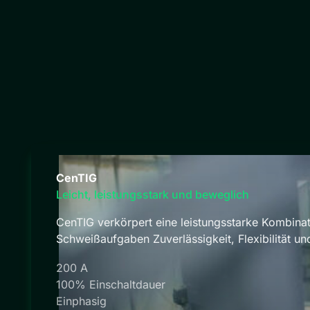
CenTIG
Leicht, leistungsstark und beweglich
CenTIG verkörpert eine leistungsstarke Kombinatio
Schweißaufgaben Zuverlässigkeit, Flexibilität u
200 A
100% Einschaltdauer
Einphasig