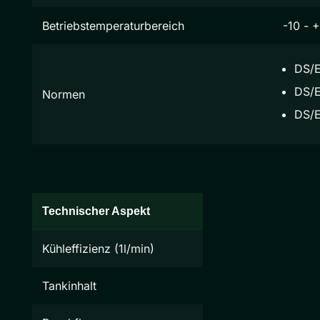
Betriebstemperaturbereich
-10 - 
DS/E
DS/E
Normen
DS/E
Technischer Aspekt
Kühleffizienz (1l/min)
Tankinhalt