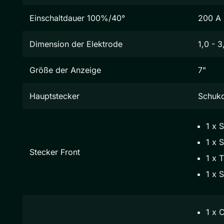
Einschaltdauer 100%/40°
200 A
Dimension der Elektrode
1,0 - 
Größe der Anzeige
7"
Hauptstecker
Schuk
1 x 
1 x S
Stecker Front
1 x 
1 x 
1 x 