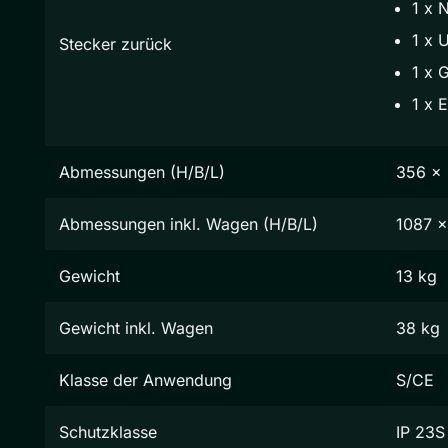
1 x 
1 x 
Stecker zurück
1 x 
1 x E
Abmessungen (H/B/L)
356 x
Abmessungen inkl. Wagen (H/B/L)
1087 
Gewicht
13 kg
Gewicht inkl. Wagen
38 kg
Klasse der Anwendung
S/CE
Schutzklasse
IP 23S