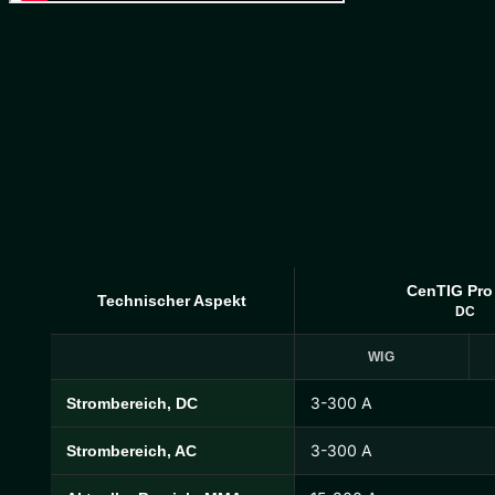
CenTIG Pro
Technischer Aspekt
DC
WIG
3-300 A
Strombereich, DC
CenTIG Pro Technische Daten
3-300 A
Strombereich, AC