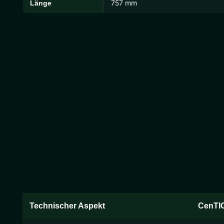
757 mm
Länge
Technischer Aspekt
CenTI