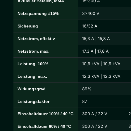
15-300 A
Aktueller Bereich, MMA
3×400 V
Netzspannung ±15%
16/32 A
Sicherung
15,3 A | 15,8 A
Netzstrom, effektiv
17,3 A | 17,8 A
Netzstrom, max.
10,9 kVA | 10,9 kVA
Leistung, 100%
12,3 kVA | 12,3 kVA
Leistung, max.
89%
Wirkungsgrad
87
Leistungsfaktor
300 A / 22 V
2
Einschaltdauer 100% / 40 °C
300 A / 22 V
3
Einschaltdauer 60% / 40 °C