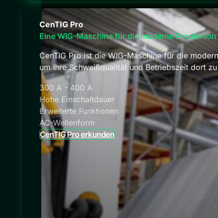
CenTIG Pro
Eine WIG-Maschine für die moderne Produktion
CenTIG Pro ist die WIG-Maschine für die moderne 
um Ihre Schweißqualität und Betriebszeit dort zu
300 A - 400 A
Hohe Einschaltdauer
Erweiterte Funktionen
AC-Wellenform
CenTIG Pro erkunden