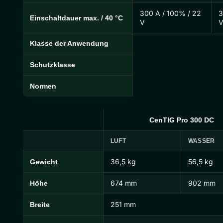
300 A / 100% / 22
3
Einschaltdauer max. / 40 °C
V
Klasse der Anwendung
Schutzklasse
Normen
CenTIG Pro 300 DC
LUFT
WASSER
36,5 kg
56,5 kg
Gewicht
CenTIG Pro Abmessungen und Gewichte
674 mm
902 mm
Höhe
251 mm
Breite