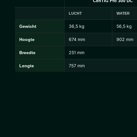
CenTIG Pro 300 DC
LUCHT
WATER
36,5 kg
56,5 kg
Gewicht
CenTIG Pro Afmetingen en Gewichten
674 mm
902 mm
Hoogte
251 mm
Breedte
757 mm
Lengte