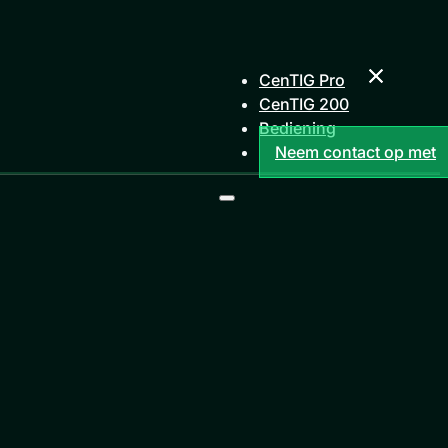
CenTIG Pro
CenTIG 200
Bediening
Neem contact op met