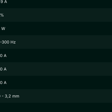
.9 A
5%
6 W
-300 Hz
0 A
0 A
0 A
0 - 3,2 mm