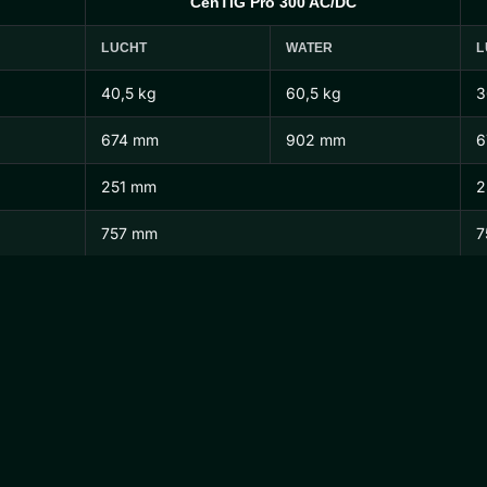
CenTIG Pro 300 AC/DC
LUCHT
WATER
L
40,5 kg
60,5 kg
3
674 mm
902 mm
6
251 mm
2
757 mm
7