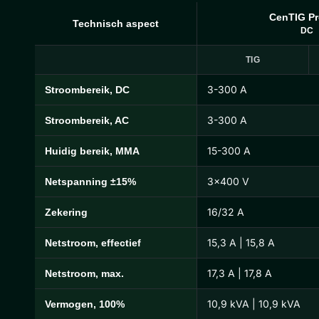
CenTIG Pr
Technisch aspect
DC
TIG
3-300 A
Stroombereik, DC
Technische specificaties CenTIG Pro
3-300 A
Stroombereik, AC
15-300 A
Huidig bereik, MMA
3×400 V
Netspanning ±15%
16/32 A
Zekering
15,3 A | 15,8 A
Netstroom, effectief
17,3 A | 17,8 A
Netstroom, max.
10,9 kVA | 10,9 kVA
Vermogen, 100%