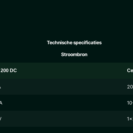
Technische specificaties
Stroombron
 200 DC
Ce
A
20
A
10
V
1x