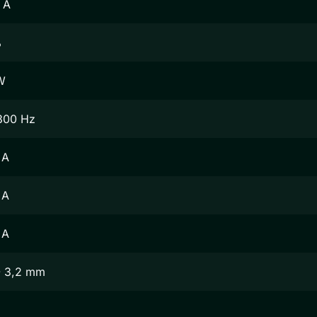
 A
%
W
300 Hz
 A
 A
 A
- 3,2 mm