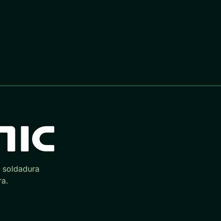
e soldadura
ra.