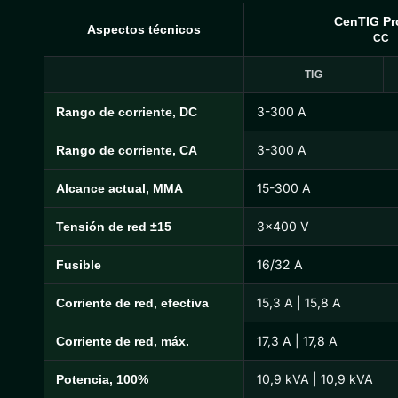
CenTIG Pr
Aspectos técnicos
CC
TIG
3-300 A
Rango de corriente, DC
CenTIG Pro Especificaciones técnicas
3-300 A
Rango de corriente, CA
15-300 A
Alcance actual, MMA
3×400 V
Tensión de red ±15
16/32 A
Fusible
15,3 A | 15,8 A
Corriente de red, efectiva
17,3 A | 17,8 A
Corriente de red, máx.
10,9 kVA | 10,9 kVA
Potencia, 100%