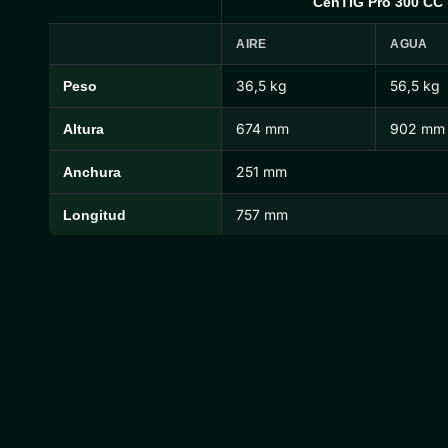
CenTIG Pro 300 CC
AIRE
AGUA
36,5 kg
56,5 kg
Peso
Dimensiones y pesos de CenTIG Pro
674 mm
902 mm
Altura
251 mm
Anchura
757 mm
Longitud