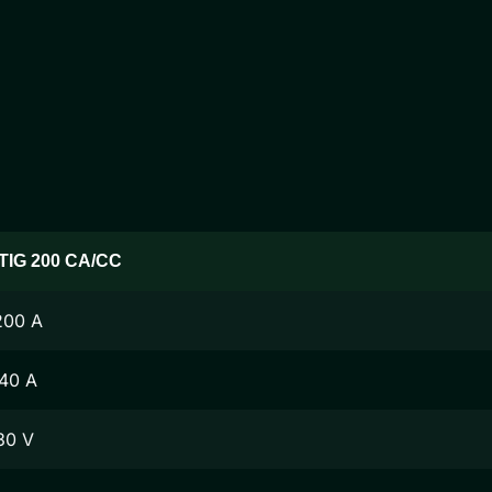
TIG 200 CA/CC
200 A
140 A
30 V