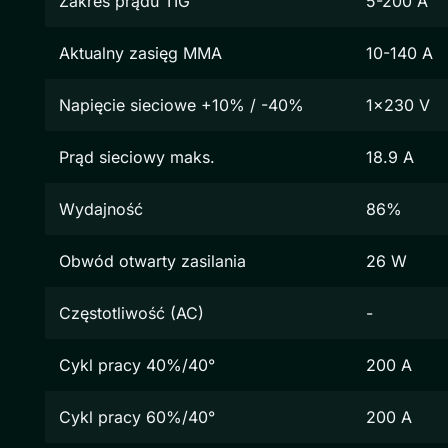
Zakres prądu TIG
5-200 A
Aktualny zasięg MMA
10-140 A
Napięcie sieciowe +10% / -40%
1x230 V
Prąd sieciowy maks.
18.9 A
Wydajność
86%
Obwód otwarty zasilania
26 W
Częstotliwość (AC)
-
Cykl pracy 40%/40°
200 A
Cykl pracy 60%/40°
200 A