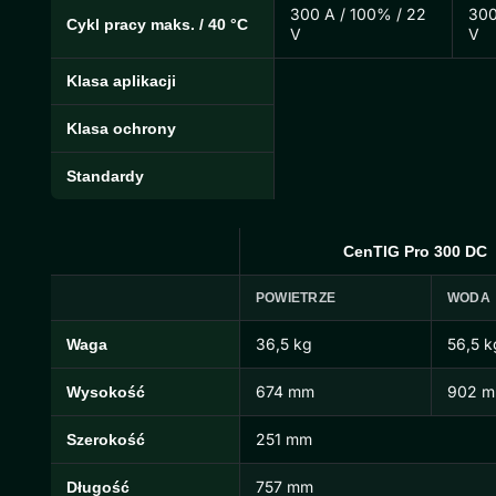
300 A / 100% / 22
300
Cykl pracy maks. / 40 °C
V
V
Klasa aplikacji
Klasa ochrony
Standardy
CenTIG Pro 300 DC
POWIETRZE
WODA
36,5 kg
56,5 k
Waga
Wymiary i waga CenTIG Pro
674 mm
902 
Wysokość
251 mm
Szerokość
757 mm
Długość