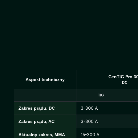
CenTIG Pro 3
Aspekt techniczny
DC
TIG
3-300 A
Zakres prądu, DC
Specyfikacja techniczna CenTIG Pro
3-300 A
Zakres prądu, AC
15-300 A
Aktualny zakres, MMA