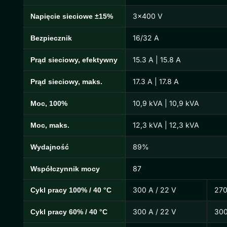
3×400 V
Napięcie sieciowe ±15%
16/32 A
Bezpiecznik
15.3 A | 15.8 A
Prąd sieciowy, efektywny
17.3 A | 17.8 A
Prąd sieciowy, maks.
10,9 kVA | 10,9 kVA
Moc, 100%
12,3 kVA | 12,3 kVA
Moc, maks.
89%
Wydajność
87
Współczynnik mocy
300 A / 22 V
270
Cykl pracy 100% / 40 °C
300 A / 22 V
300
Cykl pracy 60% / 40 °C