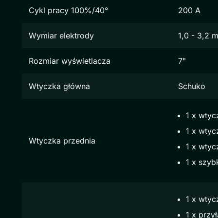
Cykl pracy 100%/40°
200 A
Wymiar elektrody
1,0 - 3,2 
Rozmiar wyświetlacza
7"
Wtyczka główna
Schuko
1 x wtyc
1 x wtyc
Wtyczka przednia
1 x wtyc
1 x szy
1 x wtyc
1 x przy