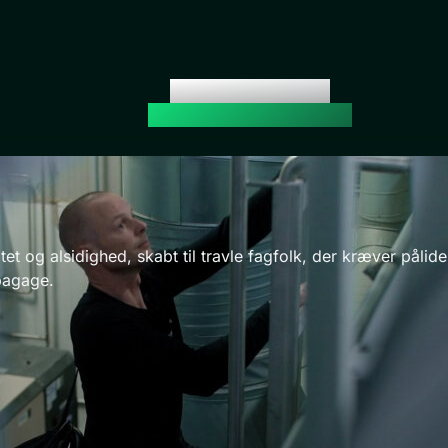
Der er en CenTIG til dig
En familie med to kraftcentre
 og alsidighed, skabt til travle fagfolk, der kræver pålidelig
bagage.