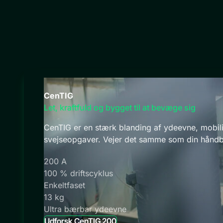
CenTIG
Let, kraftfuld og bygget til at bevæge sig
CenTIG er en stærk blanding af ydeevne, mobilitet
svejseopgaver. Vejer det samme som din hånd
200 A
100 % driftscyklus
Enkeltfaset
13 kg
Ultra bærbar ydeevne
Udforsk CenTIG 200