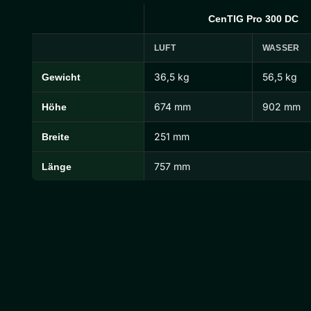
CenTIG Pro 300 DC
LUFT
WASSER
36,5 kg
56,5 kg
Gewicht
CenTIG Pro Abmessungen und Gewichte
674 mm
902 mm
Höhe
251 mm
Breite
757 mm
Länge