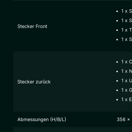
1 x 
1 x S
Stecker Front
1 x 
1 x 
1 x 
1 x 
1 x 
Stecker zurück
1 x 
1 x E
Abmessungen (H/B/L)
356 x