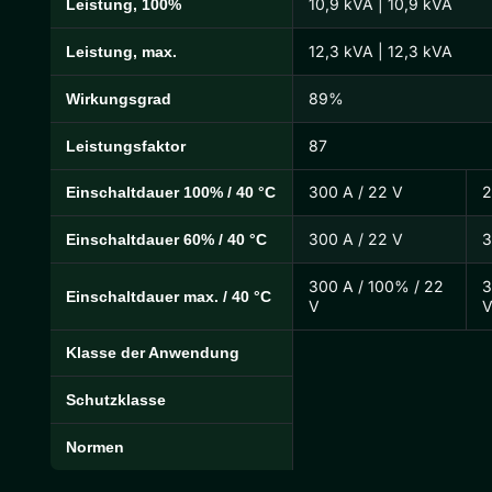
10,9 kVA | 10,9 kVA
Leistung, 100%
12,3 kVA | 12,3 kVA
Leistung, max.
89%
Wirkungsgrad
87
Leistungsfaktor
300 A / 22 V
2
Einschaltdauer 100% / 40 °C
300 A / 22 V
3
Einschaltdauer 60% / 40 °C
300 A / 100% / 22
3
Einschaltdauer max. / 40 °C
V
Klasse der Anwendung
Schutzklasse
Normen