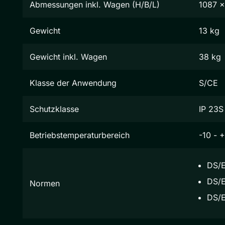
Abmessungen inkl. Wagen (H/B/L)
1087 
Gewicht
13 kg
Gewicht inkl. Wagen
38 kg
Klasse der Anwendung
S/CE
Schutzklasse
IP 23S
Betriebstemperaturbereich
-10 - 
DS/E
DS/E
Normen
DS/E