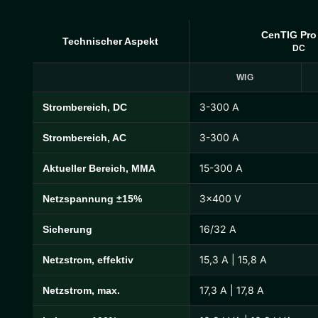
CenTIG Pro
Technischer Aspekt
DC
WIG
3-300 A
Strombereich, DC
CenTIG Pro Technische Daten
3-300 A
Strombereich, AC
15-300 A
Aktueller Bereich, MMA
3×400 V
Netzspannung ±15%
16/32 A
Sicherung
15,3 A | 15,8 A
Netzstrom, effektiv
17,3 A | 17,8 A
Netzstrom, max.