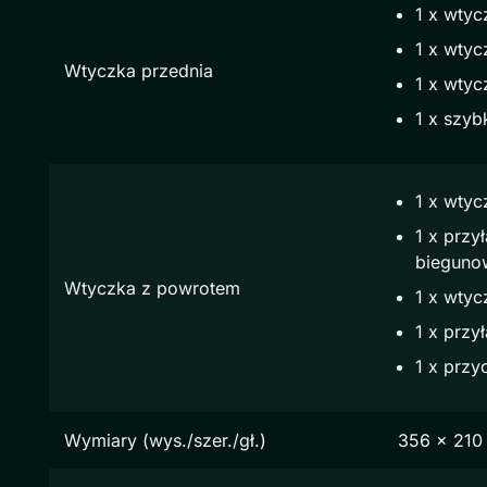
1 x wtyc
1 x wtyc
Wtyczka przednia
1 x wtyc
1 x szy
1 x wtyc
1 x przy
bieguno
Wtyczka z powrotem
1 x wtyc
1 x przy
1 x przyc
Wymiary (wys./szer./gł.)
356 x 210