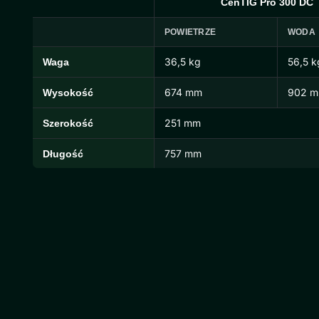
CenTIG Pro 300 DC
POWIETRZE
WODA
36,5 kg
56,5 k
Waga
Wymiary i waga CenTIG Pro
674 mm
902 
Wysokość
251 mm
Szerokość
757 mm
Długość