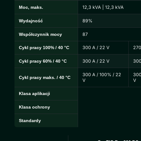
12,3 kVA | 12,3 kVA
Moc, maks.
89%
Wydajność
87
Współczynnik mocy
300 A / 22 V
270
Cykl pracy 100% / 40 °C
300 A / 22 V
300
Cykl pracy 60% / 40 °C
300 A / 100% / 22
300
Cykl pracy maks. / 40 °C
V
V
Klasa aplikacji
Klasa ochrony
Standardy