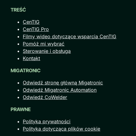
TREŚĆ
CenTIG
CenTIG Pro
Filmy wideo dotyczące wsparcia CenTIG
Pomóż mi wybrać
Sterowanie i obsługa
Kontakt
MIGATRONIC
Odwiedź stronę główną Migatronic
Odwiedź Migatronic Automation
Odwiedź CoWelder
PRAWNE
Polityka prywatności
Polityka dotycząca plików cookie