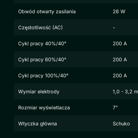
Obwód otwarty zasilania
26 W
Częstotliwość (AC)
-
Cykl pracy 40%/40°
200 A
Cykl pracy 60%/40°
200 A
Cykl pracy 100%/40°
200 A
Wymiar elektrody
1,0 - 3,2 
Rozmiar wyświetlacza
7"
Wtyczka główna
Schuko