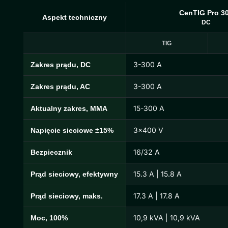
CenTIG Pro 3
Aspekt techniczny
DC
TIG
3-300 A
Zakres prądu, DC
Specyfikacja techniczna CenTIG Pro
3-300 A
Zakres prądu, AC
15-300 A
Aktualny zakres, MMA
3×400 V
Napięcie sieciowe ±15%
16/32 A
Bezpiecznik
15.3 A | 15.8 A
Prąd sieciowy, efektywny
17.3 A | 17.8 A
Prąd sieciowy, maks.
10,9 kVA | 10,9 kVA
Moc, 100%