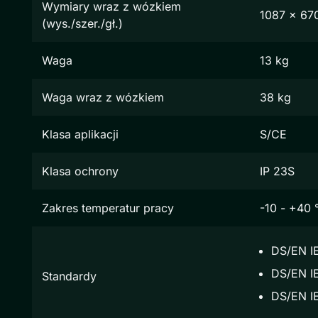
Wymiary wraz z wózkiem
1087 x 67
(wys./szer./gł.)
Waga
13 kg
Waga wraz z wózkiem
38 kg
Klasa aplikacji
S/CE
Klasa ochrony
IP 23S
Zakres temperatur pracy
-10 - +40 
DS/EN I
DS/EN IE
Standardy
DS/EN I